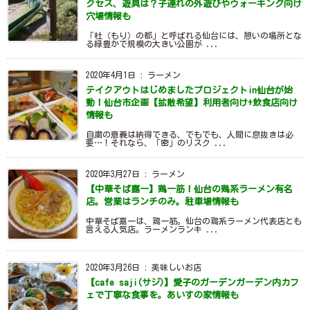
クセス、遊具は？子連れの外遊びやウォーキング向け
穴場情報も
「杜（もり）の都」と呼ばれる仙台には、憩いの場所とな
る緑豊かで規模の大きい公園が ...
2020年4月1日
:
ラーメン
テイクアウトはじめましたプロジェクトin仙台が始
動！仙台市企画【拡散希望】利用者向け+飲食店向け
情報も
自粛の意義は納得できる、でもでも、人間に息抜きは必
要…！それなら、「密」のリスク ...
2020年3月27日
:
ラーメン
【中華そば嘉一】鶏一筋！仙台の鶏系ラーメン有名
店。営業はランチのみ。駐車場情報も
中華そば嘉一は、鶏一筋。仙台の鶏系ラーメン代表店とも
言える人気店。ラーメンランキ ...
2020年3月26日
:
美味しいお店
【cafe saji(サジ)】愛子のガーデンガーデン内カフ
ェで丁寧な食事を。あいすの家情報も