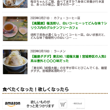
毎日ちゃんとご飯、食べてますか？身体に栄養が行き渡
る、あったか献立。愛子のガーデ ...
2020年3月21日
:
カフェ・コーヒー豆
【高麗屋】極浅煎り、白いコーヒーってどんな味？シ
リウス内のグルテンフリーカフェ
焙煎で茶色が濃くなっていくコーヒー豆。白い状態だと、
どんな味？極朝煎りの白いコー ...
2020年3月19日
:
ラーメン
【麺屋ダダダ】東北NO.1超極太麺！宮城野区の人気G
系は意外と〇〇〇味だった
「東北NO.1超極太麺」の文字が目にとびこんでくる、麺屋
ダダダ。宮城野区扇町のラ ...
食べたくなった！欲しくなったら