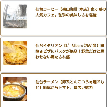
仙台コーヒー【岳山珈琲 本店】泉ヶ岳の
人気カフェ。珈琲の美味しさを堪能
仙台イタリアン【L’Albero(ｱﾙﾍﾞﾛ)】窯
焼きピザにパスタが絶品！野菜だけと思
わせない満たされ感
仙台ラーメン【節系とんこつらぁ麺おも
と】節豚からトマト、幅広い魅力