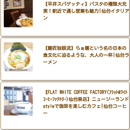
【平井スパゲッティ】パスタの種類大充
実！駅近で通し営業も魅力|仙台イタリア
ン
【麺匠独眼流】らぁ麺という名の日本の
食文化に迫るような、大人の一杯|仙台ラ
ーメン
【FLAT WHITE COFFEE FACTORY(ﾌﾗｯﾄﾎﾜｲﾄ
ｺｰﾋｰﾌｧｸﾄﾘｰ)仙台泉店】ニュージーランド
styleで珈琲を楽しむカフェ|仙台コーヒ
ー