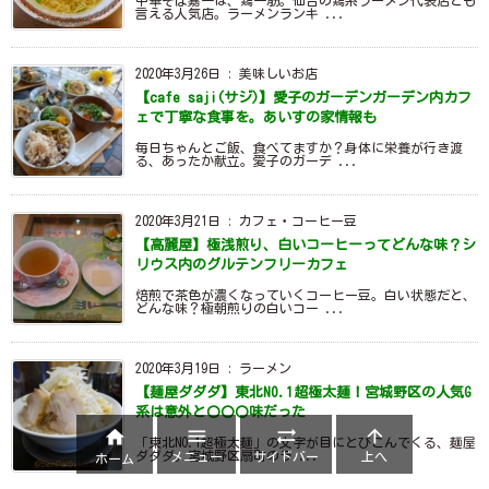
中華そば嘉一は、鶏一筋。仙台の鶏系ラーメン代表店とも
言える人気店。ラーメンランキ ...
2020年3月26日
:
美味しいお店
【cafe saji(サジ)】愛子のガーデンガーデン内カフ
ェで丁寧な食事を。あいすの家情報も
毎日ちゃんとご飯、食べてますか？身体に栄養が行き渡
る、あったか献立。愛子のガーデ ...
2020年3月21日
:
カフェ・コーヒー豆
【高麗屋】極浅煎り、白いコーヒーってどんな味？シ
リウス内のグルテンフリーカフェ
焙煎で茶色が濃くなっていくコーヒー豆。白い状態だと、
どんな味？極朝煎りの白いコー ...
2020年3月19日
:
ラーメン
【麺屋ダダダ】東北NO.1超極太麺！宮城野区の人気G
系は意外と〇〇〇味だった




「東北NO.1超極太麺」の文字が目にとびこんでくる、麺屋
ダダダ。宮城野区扇町のラ ...
メニュー
サイドバー
上へ
ホーム