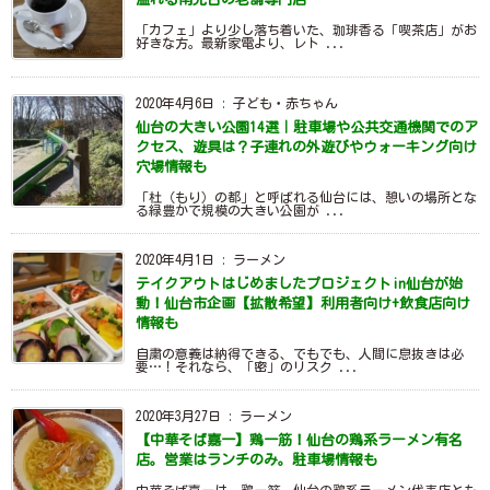
「カフェ」より少し落ち着いた、珈琲香る「喫茶店」がお
好きな方。最新家電より、レト ...
2020年4月6日
:
子ども・赤ちゃん
仙台の大きい公園14選｜駐車場や公共交通機関でのア
クセス、遊具は？子連れの外遊びやウォーキング向け
穴場情報も
「杜（もり）の都」と呼ばれる仙台には、憩いの場所とな
る緑豊かで規模の大きい公園が ...
2020年4月1日
:
ラーメン
テイクアウトはじめましたプロジェクトin仙台が始
動！仙台市企画【拡散希望】利用者向け+飲食店向け
情報も
自粛の意義は納得できる、でもでも、人間に息抜きは必
要…！それなら、「密」のリスク ...
2020年3月27日
:
ラーメン
【中華そば嘉一】鶏一筋！仙台の鶏系ラーメン有名
店。営業はランチのみ。駐車場情報も