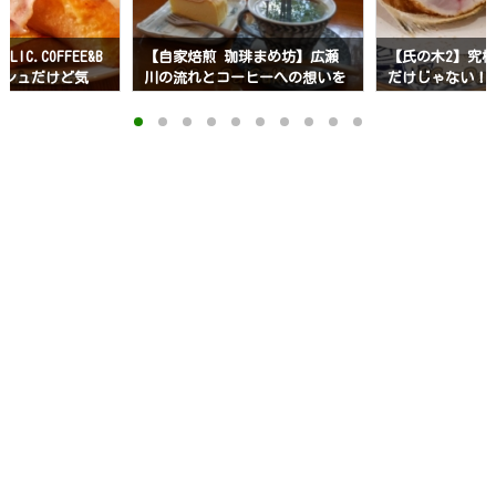
IC.COFFEE&B
【自家焙煎 珈琲まめ坊】広瀬
【氏の木2】究
ッシュだけど気
川の流れとコーヒーへの想いを
だけじゃない！
過ごせる長町人気
感じて
人の居酒屋|仙