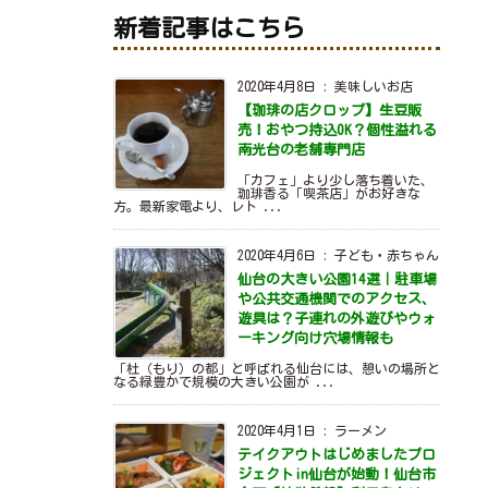
新着記事はこちら
2020年4月8日
:
美味しいお店
【珈琲の店クロップ】生豆販
売！おやつ持込OK？個性溢れる
南光台の老舗専門店
「カフェ」より少し落ち着いた、
珈琲香る「喫茶店」がお好きな
方。最新家電より、レト ...
2020年4月6日
:
子ども・赤ちゃん
仙台の大きい公園14選｜駐車場
や公共交通機関でのアクセス、
遊具は？子連れの外遊びやウォ
ーキング向け穴場情報も
「杜（もり）の都」と呼ばれる仙台には、憩いの場所と
なる緑豊かで規模の大きい公園が ...
2020年4月1日
:
ラーメン
テイクアウトはじめましたプロ
ジェクトin仙台が始動！仙台市