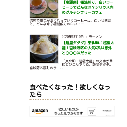
【高麗屋】極浅煎り、白いコー
ヒーってどんな味？シリウス内
のグルテンフリーカフェ
焙煎で茶色が濃くなっていくコーヒー豆。白い状態だ
と、どんな味？極朝煎りの白いコー ...
2020年3月19日
:
ラーメン
【麺屋ダダダ】東北NO.1超極太
麺！宮城野区の人気G系は意外
と〇〇〇味だった
「東北NO.1超極太麺」の文字が目
にとびこんでくる、麺屋ダダダ。
宮城野区扇町のラ ...
食べたくなった！欲しくなっ
たら