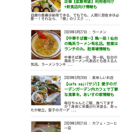
企画【拡散希望】利用者向け
+飲食店向け情報も
自粛の意義は納得できる、でもでも、人間に息抜きは必
要…！それなら、「密」のリスク ...
2020年3月27日
:
ラーメン
【中華そば嘉一】鶏一筋！仙台
の鶏系ラーメン有名店。営業は
ランチのみ。駐車場情報も
中華そば嘉一は、鶏一筋。仙台の
鶏系ラーメン代表店とも言える人
気店。ラーメンランキ ...
2020年3月26日
:
美味しいお店
【cafe saji(サジ)】愛子のガ
ーデンガーデン内カフェで丁寧
な食事を。あいすの家情報も
毎日ちゃんとご飯、食べてます
か？身体に栄養が行き渡る、あっ
たか献立。愛子のガーデ ...
2020年3月21日
:
カフェ・コーヒ
ー豆