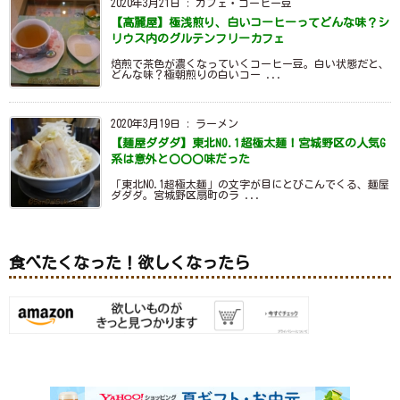
2020年3月21日
:
カフェ・コーヒー豆
【高麗屋】極浅煎り、白いコーヒーってどんな味？シ
リウス内のグルテンフリーカフェ
焙煎で茶色が濃くなっていくコーヒー豆。白い状態だと、
どんな味？極朝煎りの白いコー ...
2020年3月19日
:
ラーメン
【麺屋ダダダ】東北NO.1超極太麺！宮城野区の人気G
系は意外と〇〇〇味だった
「東北NO.1超極太麺」の文字が目にとびこんでくる、麺屋
ダダダ。宮城野区扇町のラ ...
食べたくなった！欲しくなったら