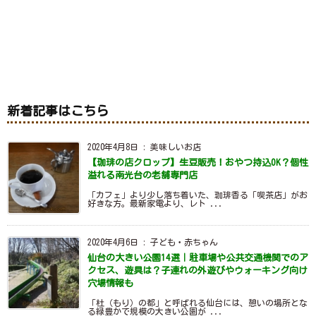
新着記事はこちら
2020年4月8日
:
美味しいお店
【珈琲の店クロップ】生豆販売！おやつ持込OK？個性
溢れる南光台の老舗専門店
「カフェ」より少し落ち着いた、珈琲香る「喫茶店」がお
好きな方。最新家電より、レト ...
2020年4月6日
:
子ども・赤ちゃん
仙台の大きい公園14選｜駐車場や公共交通機関でのア
クセス、遊具は？子連れの外遊びやウォーキング向け
穴場情報も
「杜（もり）の都」と呼ばれる仙台には、憩いの場所とな
る緑豊かで規模の大きい公園が ...