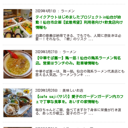
2020年4月1日
:
ラーメン
テイクアウトはじめましたプロジェクトin仙台が始
動！仙台市企画【拡散希望】利用者向け+飲食店向け
情報も
自粛の意義は納得できる、でもでも、人間に息抜きは必
要…！それなら、「密」のリスク ...
2020年3月27日
:
ラーメン
【中華そば嘉一】鶏一筋！仙台の鶏系ラーメン有名
店。営業はランチのみ。駐車場情報も
中華そば嘉一は、鶏一筋。仙台の鶏系ラーメン代表店とも
言える人気店。ラーメンランキ ...
2020年3月26日
:
美味しいお店
【cafe saji(サジ)】愛子のガーデンガーデン内カフ
ェで丁寧な食事を。あいすの家情報も
毎日ちゃんとご飯、食べてますか？身体に栄養が行き渡
る、あったか献立。愛子のガーデ ...